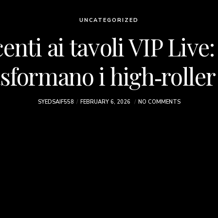
UNCATEGORIZED
enti ai tavoli VIP Live
asformano i high‑rolle
SYEDSAIF558
FEBRUARY 6, 2026
NO COMMENTS