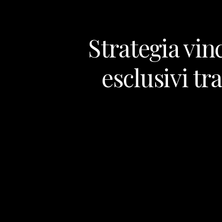
Strategia vinc
esclusivi tr