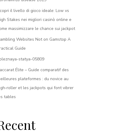
copri il livello di gioco ideale: Low vs
igh Stakes nei migliori casinò online e
ome massimizzare le chance sui jackpot
ambling Websites Not on Gamstop A
ractical Guide
oleznaya-statya-05809
accarat Élite – Guide comparatif des
eilleures plateformes : du novice au
igh‑roller et les jackpots qui font vibrer
es tables
Recent