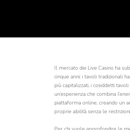
Il mercato dei Live Casino ha sub
cinque anni: i tavoli tradizionali h
più capitalizzati, i cosiddetti tavo
un’esperienza che combina l’energ
piattaforma online, creando un a
proprie abilità senza le restrizion
Per chi vuole approfondire le migl