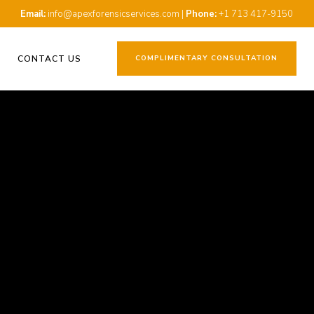
Email:
info@apexforensicservices.com
|
Phone:
+1 713 417-9150
S
CONTACT US
COMPLIMENTARY CONSULTATION