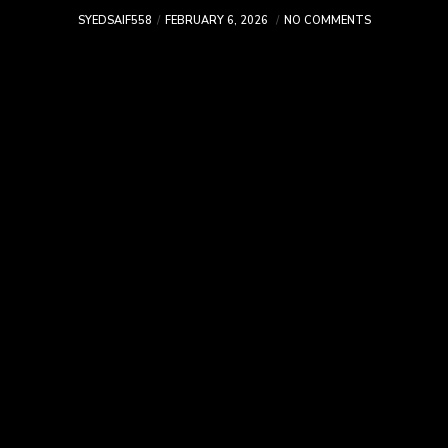
SYEDSAIF558
FEBRUARY 6, 2026
NO COMMENTS