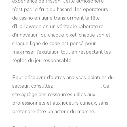
expérience de frisson. Cette atmosphère
n’est pas le fruit du hasard : les opérateurs
de casino en ligne transforment la fête
d’Halloween en un véritable laboratoire
d’innovation, où chaque pixel, chaque son et
chaque ligne de code est pensé pour
maximiser l’excitation tout en respectant les
règles du jeu responsable.
Pour découvrir d’autres analyses pointues du
secteur, consultez
https://reseaurural.fr/
. Ce
site agrège des ressources utiles aux
professionnels et aux joueurs curieux, sans
prétendre être un acteur du marché.