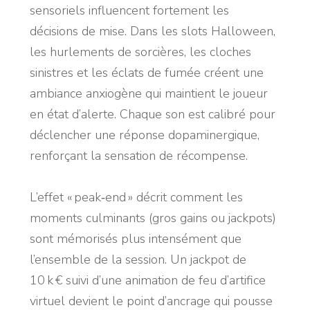
sensoriels influencent fortement les
décisions de mise. Dans les slots Halloween,
les hurlements de sorcières, les cloches
sinistres et les éclats de fumée créent une
ambiance anxiogène qui maintient le joueur
en état d’alerte. Chaque son est calibré pour
déclencher une réponse dopaminergique,
renforçant la sensation de récompense.
L’effet « peak‑end » décrit comment les
moments culminants (gros gains ou jackpots)
sont mémorisés plus intensément que
l’ensemble de la session. Un jackpot de
10 k € suivi d’une animation de feu d’artifice
virtuel devient le point d’ancrage qui pousse