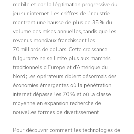
mobile et par la légitimation progressive du
jeu sur internet. Les chiffres de l’industrie
montrent une hausse de plus de 35 % du
volume des mises annuelles, tandis que les
revenus mondiaux franchissent les
70 milliards de dollars. Cette croissance
fulgurante ne se limite plus aux marchés
traditionnels d’Europe et d’Amérique du
Nord ; les opérateurs ciblent désormais des
économies émergentes où la pénétration
internet dépasse les 70 % et où la classe
moyenne en expansion recherche de
nouvelles formes de divertissement.
Pour découvrir comment les technologies de