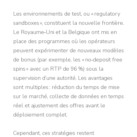
Les environnements de test, ou « regulatory
sandboxes », constituent la nouvelle frontière.
Le Royaume‑Uni et la Belgique ont mis en
place des programmes où les opérateurs
peuvent expérimenter de nouveaux modèles
de bonus (par exemple, les « no‑deposit free
spins » avec un RTP de 96 %) sous la
supervision d’une autorité. Les avantages
sont multiples : réduction du temps de mise
sur le marché, collecte de données en temps
réel et ajustement des offres avant le
déploiement complet.
Cependant, ces stratégies restent