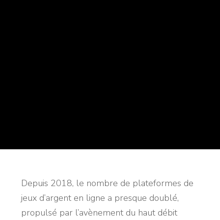
Depuis 2018, le nombre de plateformes de
jeux d’argent en ligne a presque doublé,
propulsé par l’avènement du haut débit