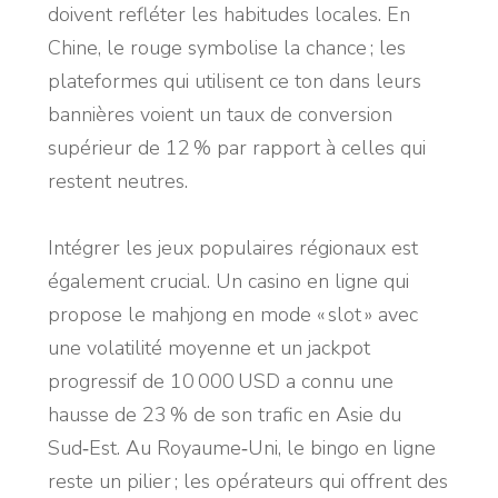
doivent refléter les habitudes locales. En
Chine, le rouge symbolise la chance ; les
plateformes qui utilisent ce ton dans leurs
bannières voient un taux de conversion
supérieur de 12 % par rapport à celles qui
restent neutres.
Intégrer les jeux populaires régionaux est
également crucial. Un casino en ligne qui
propose le mahjong en mode « slot » avec
une volatilité moyenne et un jackpot
progressif de 10 000 USD a connu une
hausse de 23 % de son trafic en Asie du
Sud‑Est. Au Royaume‑Uni, le bingo en ligne
reste un pilier ; les opérateurs qui offrent des