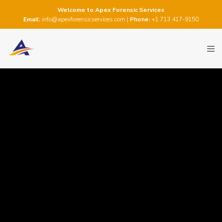
Welcome to Apex Forensic Services
Email:
info@apexforensicservices.com
|
Phone:
+1 713 417-9150