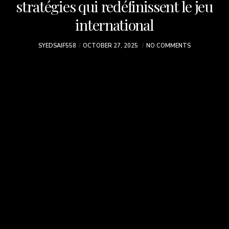
stratégies qui redéfinissent le jeu
international
SYEDSAIF558
OCTOBER 27, 2025
NO COMMENTS