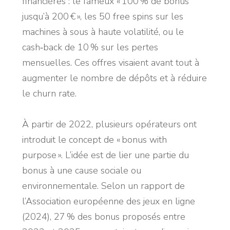
financières : le fameux « 100 % de bonus
jusqu’à 200 € », les 50 free spins sur les
machines à sous à haute volatilité, ou le
cash‑back de 10 % sur les pertes
mensuelles. Ces offres visaient avant tout à
augmenter le nombre de dépôts et à réduire
le churn rate.
À partir de 2022, plusieurs opérateurs ont
introduit le concept de « bonus with
purpose ». L’idée est de lier une partie du
bonus à une cause sociale ou
environnementale. Selon un rapport de
l’Association européenne des jeux en ligne
(2024), 27 % des bonus proposés entre