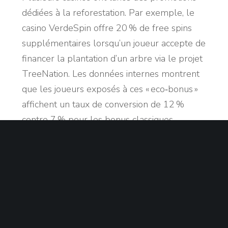
dédiées à la reforestation. Par exemple, le
casino VerdeSpin offre 20 % de free spins
supplémentaires lorsqu’un joueur accepte de
financer la plantation d’un arbre via le projet
TreeNation. Les données internes montrent
que les joueurs exposés à ces « eco‑bonus »
affichent un taux de conversion de 12 %
contre 7 % pour les bonus classiques.
Plateforme
Type de
% du
bonus
bonus
c
dédié à
l’écologie
VerdeSpin
Free spins
8 %