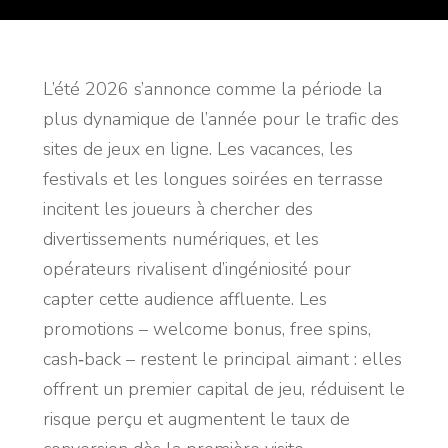
L’été 2026 s’annonce comme la période la
plus dynamique de l’année pour le trafic des
sites de jeux en ligne. Les vacances, les
festivals et les longues soirées en terrasse
incitent les joueurs à chercher des
divertissements numériques, et les
opérateurs rivalisent d’ingéniosité pour
capter cette audience affluente. Les
promotions – welcome bonus, free spins,
cash‑back – restent le principal aimant : elles
offrent un premier capital de jeu, réduisent le
risque perçu et augmentent le taux de