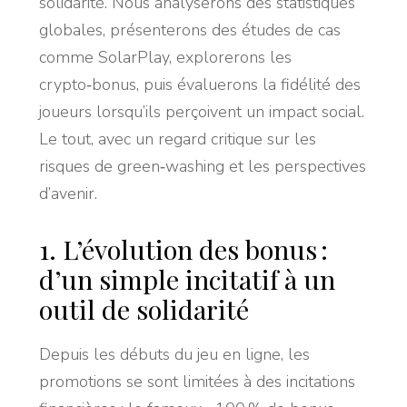
solidarité. Nous analyserons des statistiques
globales, présenterons des études de cas
comme SolarPlay, explorerons les
crypto‑bonus, puis évaluerons la fidélité des
joueurs lorsqu’ils perçoivent un impact social.
Le tout, avec un regard critique sur les
risques de green‑washing et les perspectives
d’avenir.
1. L’évolution des bonus :
d’un simple incitatif à un
outil de solidarité
Depuis les débuts du jeu en ligne, les
promotions se sont limitées à des incitations