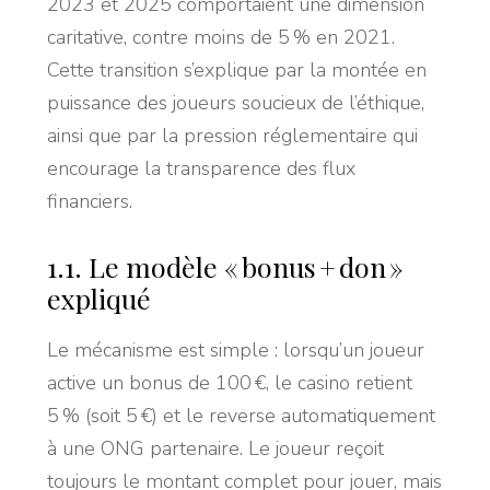
2023 et 2025 comportaient une dimension
caritative, contre moins de 5 % en 2021.
Cette transition s’explique par la montée en
puissance des joueurs soucieux de l’éthique,
ainsi que par la pression réglementaire qui
encourage la transparence des flux
financiers.
1.1. Le modèle « bonus + don »
expliqué
Le mécanisme est simple : lorsqu’un joueur
active un bonus de 100 €, le casino retient
5 % (soit 5 €) et le reverse automatiquement
à une ONG partenaire. Le joueur reçoit
toujours le montant complet pour jouer, mais