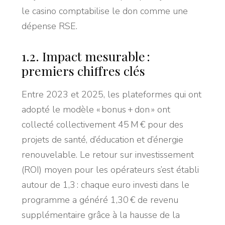
le casino comptabilise le don comme une
dépense RSE.
1.2. Impact mesurable :
premiers chiffres clés
Entre 2023 et 2025, les plateformes qui ont
adopté le modèle « bonus + don » ont
collecté collectivement 45 M € pour des
projets de santé, d’éducation et d’énergie
renouvelable. Le retour sur investissement
(ROI) moyen pour les opérateurs s’est établi
autour de 1,3 : chaque euro investi dans le
programme a généré 1,30 € de revenu
supplémentaire grâce à la hausse de la