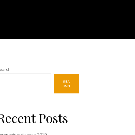
earch
SEA
RCH
Recent Posts
oronavirus disease 2019