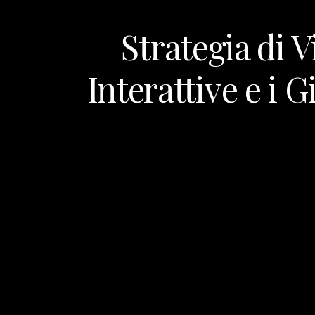
Strategia di 
Interattive e i 