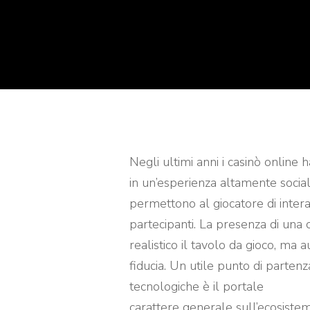
Negli ultimi anni i casinò online 
in un’esperienza altamente sociale
permettono al giocatore di intera
partecipanti. La presenza di un
realistico il tavolo da gioco, ma
fiducia. Un utile punto di parte
tecnologiche è il portale
https:/
carattere generale sull’ecosistem