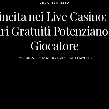
UNCATEGORIZED
Vincita nei Live Casino
Giri Gratuiti Potenziano
Giocatore
SYEDSAIF558
NOVEMBER 29, 2025
NO COMMENTS