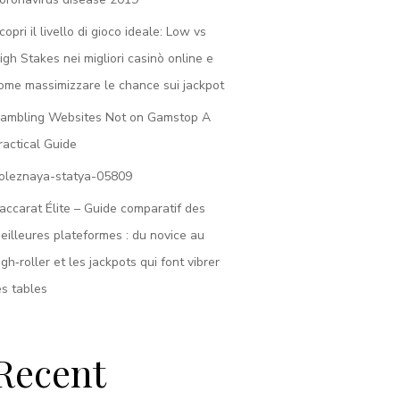
copri il livello di gioco ideale: Low vs
igh Stakes nei migliori casinò online e
ome massimizzare le chance sui jackpot
ambling Websites Not on Gamstop A
ractical Guide
oleznaya-statya-05809
accarat Élite – Guide comparatif des
eilleures plateformes : du novice au
igh‑roller et les jackpots qui font vibrer
es tables
Recent