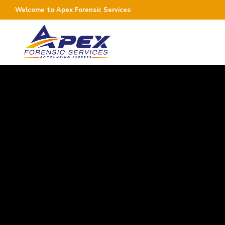
Welcome to Apex Forensic Services