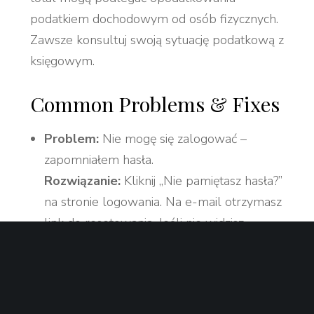
podatkiem dochodowym od osób fizycznych.
Zawsze konsultuj swoją sytuację podatkową z
księgowym.
Common Problems & Fixes
Problem:
Nie mogę się zalogować –
zapomniałem hasła.
Rozwiązanie:
Kliknij „Nie pamiętasz hasła?”
na stronie logowania. Na e-mail otrzymasz
link do resetowania. Jeśli nie widzisz
wiadomości, sprawdź folder spam.
Problem:
Depozyt został odrzucony przez
bank.
Rozwiązanie:
Skontaktuj się z bankiem i