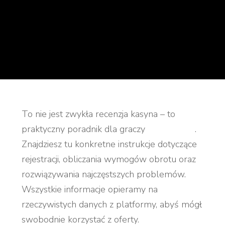
To nie jest zwykła recenzja kasyna – to
praktyczny poradnik dla graczy
Casino total
.
Znajdziesz tu konkretne instrukcje dotyczące
rejestracji, obliczania wymogów obrotu oraz
rozwiązywania najczęstszych problemów.
Wszystkie informacje opieramy na
rzeczywistych danych z platformy, abyś mógł
swobodnie korzystać z oferty.