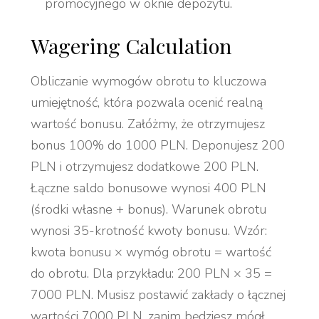
promocyjnego w oknie depozytu.
Wagering Calculation
Obliczanie wymogów obrotu to kluczowa
umiejętność, która pozwala ocenić realną
wartość bonusu. Załóżmy, że otrzymujesz
bonus 100% do 1000 PLN. Deponujesz 200
PLN i otrzymujesz dodatkowe 200 PLN.
Łączne saldo bonusowe wynosi 400 PLN
(środki własne + bonus). Warunek obrotu
wynosi 35-krotność kwoty bonusu. Wzór:
kwota bonusu × wymóg obrotu = wartość
do obrotu. Dla przykładu: 200 PLN × 35 =
7000 PLN. Musisz postawić zakłady o łącznej
wartości 7000 PLN, zanim będziesz mógł