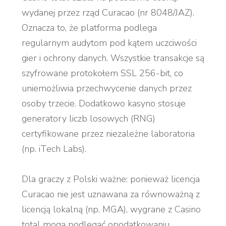
wydanej przez rząd Curacao (nr 8048/JAZ).
Oznacza to, że platforma podlega
regularnym audytom pod kątem uczciwości
gier i ochrony danych. Wszystkie transakcje są
szyfrowane protokołem SSL 256-bit, co
uniemożliwia przechwycenie danych przez
osoby trzecie. Dodatkowo kasyno stosuje
generatory liczb losowych (RNG)
certyfikowane przez niezależne laboratoria
(np. iTech Labs).
Dla graczy z Polski ważne: ponieważ licencja
Curacao nie jest uznawana za równoważną z
licencją lokalną (np. MGA), wygrane z Casino
total mogą podlegać opodatkowaniu