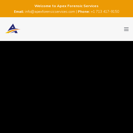
Welcome to Apex Forensic Services
Email:
info@apexforensicservices.com
|
Phone:
+1 713 417-9150