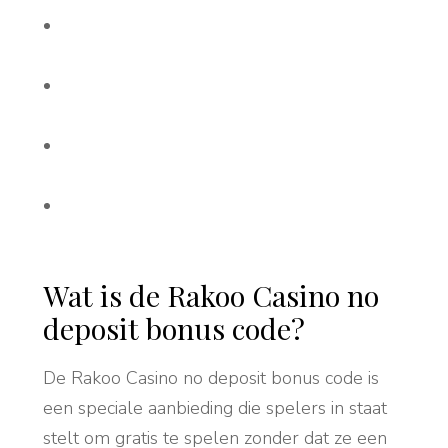
Voordelen van het gebruik van de Rakoo
Casino promo code
Is het Rakoo Casino betrouwbaar voor
online gokken?
Overzicht van de Rakoo Casino
uitbetalingen en voorwaarden
Conclusie: Waarom kiezen voor de Rakoo
Casino no deposit bonus code?
Wat is de Rakoo Casino no
deposit bonus code?
De Rakoo Casino no deposit bonus code is
een speciale aanbieding die spelers in staat
stelt om gratis te spelen zonder dat ze een