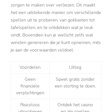
zorgen te maken over verliezen. Dit maakt
het een uitstekende manier om verschillende
spellen uit te proberen, van gokkasten tot
tafelspellen, en te ontdekken wat je leuk
vindt. Bovendien kun je wellicht zelfs wat
winsten genereren die je kunt opnemen, mits
je aan de voorwaarden voldoet.
Voordelen
Uitleg
Geen
Speel gratis zonder
financiële
een storting te doen.
verplichtingen
Risicoloos
Ontdek het casino
uitproberen
en zijn spellen