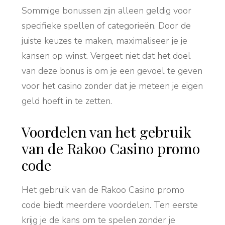
Sommige bonussen zijn alleen geldig voor
specifieke spellen of categorieën. Door de
juiste keuzes te maken, maximaliseer je je
kansen op winst. Vergeet niet dat het doel
van deze bonus is om je een gevoel te geven
voor het casino zonder dat je meteen je eigen
geld hoeft in te zetten.
Voordelen van het gebruik
van de Rakoo Casino promo
code
Het gebruik van de Rakoo Casino promo
code biedt meerdere voordelen. Ten eerste
krijg je de kans om te spelen zonder je