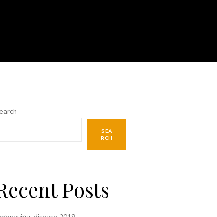
earch
SEA
RCH
Recent Posts
oronavirus disease 2019