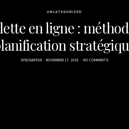
UNCATEGORIZED
ulette en ligne : métho
lanification stratégiq
SYEDSAIF558
NOVEMBER 17, 2025
NO COMMENTS