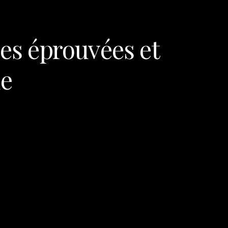
des éprouvées et
ue