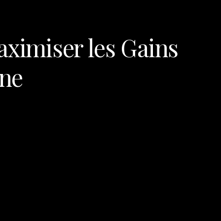
aximiser les Gains
gne