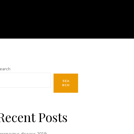
earch
SEA
RCH
Recent Posts
oronavirus disease 2019