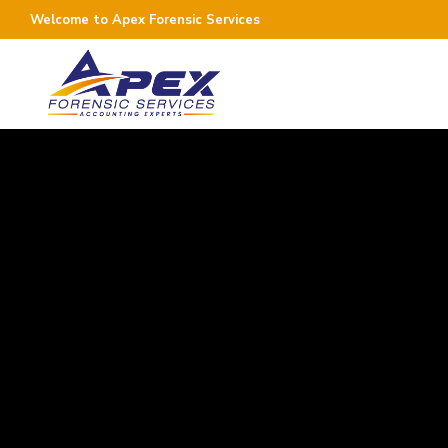
Welcome to Apex Forensic Services