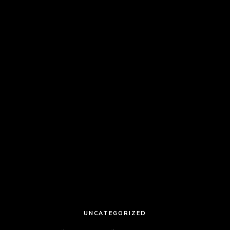
UNCATEGORIZED