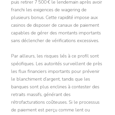
puis retirer 7 500 € le lendemain après avoir
franchi les exigences de wagering de
plusieurs bonus. Cette rapidité impose aux
casinos de disposer de canaux de paiement
capables de gérer des montants importants
sans déclencher de vérifications excessives.
Par ailleurs, les risques liés à ce profil sont
spécifiques. Les autorités surveillent de près
les flux financiers importants pour prévenir
le blanchiment d’argent, tandis que les
banques sont plus enclines à contester des
retraits massifs, générant des
rétrofacturations coûteuses. Si le processus
de paiement est perçu comme lent ou