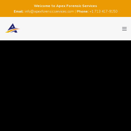
Welcome to Apex Forensic Services
Email:
info@apexforensicservices.com
|
Phone:
+1 713 417-9150