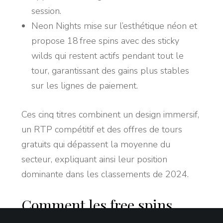
session.
Neon Nights mise sur l’esthétique néon et
propose 18 free spins avec des sticky
wilds qui restent actifs pendant tout le
tour, garantissant des gains plus stables
sur les lignes de paiement.
Ces cinq titres combinent un design immersif,
un RTP compétitif et des offres de tours
gratuits qui dépassent la moyenne du
secteur, expliquant ainsi leur position
dominante dans les classements de 2024.
Comment les free spins
modifient la gestion du