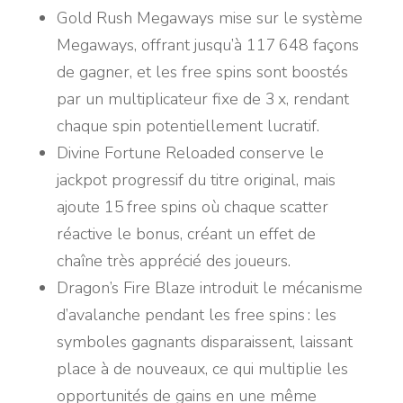
Gold Rush Megaways mise sur le système
Megaways, offrant jusqu’à 117 648 façons
de gagner, et les free spins sont boostés
par un multiplicateur fixe de 3 x, rendant
chaque spin potentiellement lucratif.
Divine Fortune Reloaded conserve le
jackpot progressif du titre original, mais
ajoute 15 free spins où chaque scatter
réactive le bonus, créant un effet de
chaîne très apprécié des joueurs.
Dragon’s Fire Blaze introduit le mécanisme
d’avalanche pendant les free spins : les
symboles gagnants disparaissent, laissant
place à de nouveaux, ce qui multiplie les
opportunités de gains en une même