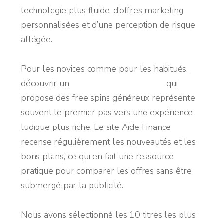
technologie plus fluide, d’offres marketing
personnalisées et d’une perception de risque
allégée.
Pour les novices comme pour les habitués,
découvrir un
nouveau casino en ligne
qui
propose des free spins généreux représente
souvent le premier pas vers une expérience
ludique plus riche. Le site Aide Finance
recense régulièrement les nouveautés et les
bons plans, ce qui en fait une ressource
pratique pour comparer les offres sans être
submergé par la publicité.
Nous avons sélectionné les 10 titres les plus