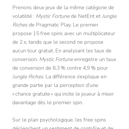
Prenons deux jeux de la même catégorie de
volatilité :
Mystic Fortune
de NetEnt et
Jungle
Riches
de Pragmatic Play. Le premier
propose 15 free spins avec un multiplicateur
de 2 x, tandis que le second ne propose
aucun tour gratuit. En analysant les taux de
conversion,
Mystic Fortune
enregistre un taux
de conversion de 8,3 % contre 4,9 % pour
Jungle Riches
. La différence s’explique en
grande partie par la perception d’une
« chance gratuite » qui incite le joueur à miser
davantage dès le premier spin.
Sur le plan psychologique, les free spins
déclenchent un sentiment de contrôle et de