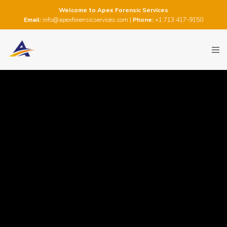
Welcome to Apex Forensic Services
Email:
info@apexforensicservices.com
|
Phone:
+1 713 417-9150