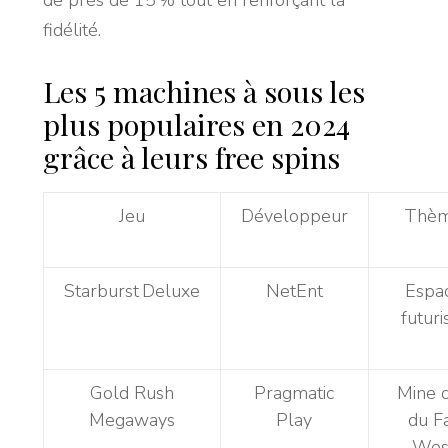
fidélité.
Les 5 machines à sous les
plus populaires en 2024
grâce à leurs free spins
Jeu
Développeur
Thè
Starburst Deluxe
NetEnt
Espa
futuri
Gold Rush
Pragmatic
Mine d
Megaways
Play
du F
Wes