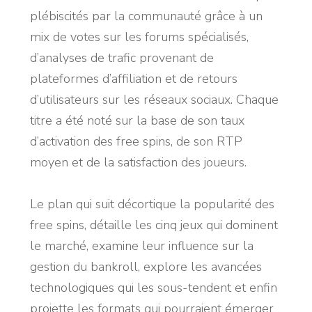
plébiscités par la communauté grâce à un
mix de votes sur les forums spécialisés,
d’analyses de trafic provenant de
plateformes d’affiliation et de retours
d’utilisateurs sur les réseaux sociaux. Chaque
titre a été noté sur la base de son taux
d’activation des free spins, de son RTP
moyen et de la satisfaction des joueurs.
Le plan qui suit décortique la popularité des
free spins, détaille les cinq jeux qui dominent
le marché, examine leur influence sur la
gestion du bankroll, explore les avancées
technologiques qui les sous-tendent et enfin
projette les formats qui pourraient émerger