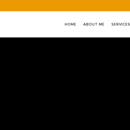
HOME
ABOUT ME
SERVICE