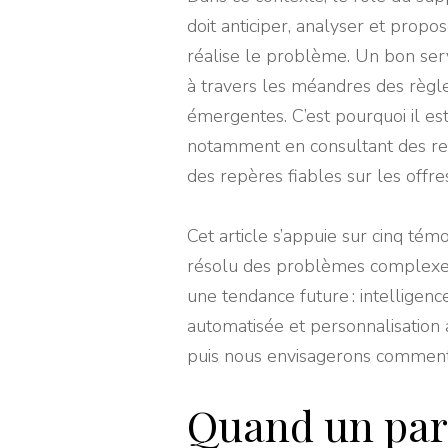
doit anticiper, analyser et prop
réalise le problème. Un bon servic
à travers les méandres des règl
émergentes. C’est pourquoi il est
notamment en consultant des 
des repères fiables sur les offre
Cet article s’appuie sur cinq té
résolu des problèmes complexes l
une tendance future : intelligence
automatisée et personnalisation
puis nous envisagerons comment 
Quand un pari 