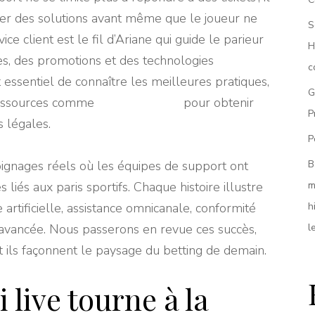
oser des solutions avant même que le joueur ne
S
e client est le fil d’Ariane qui guide le parieur
H
es, des promotions et des technologies
c
 essentiel de connaître les meilleures pratiques,
G
ressources comme
casino en ligne
pour obtenir
P
s légales.
P
B
moignages réels où les équipes de support ont
m
iés aux paris sportifs. Chaque histoire illustre
h
 artificielle, assistance omnicanale, conformité
l
 avancée. Nous passerons en revue ces succès,
ils façonnent le paysage du betting de demain.
live tourne à la