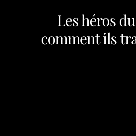
Les héros du 
comment ils tra