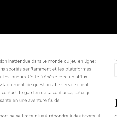
S
sion inattendue dans le monde du jeu en ligne :
ris sportifs s’enflamment et les plateformes
er les joueurs. Cette frénésie crée un afflux
vitablement, de questions. Le service client
contact, le gardien de la confiance, celui qui
sante en une aventure fluide.
ort ne se limite plus à répondre à des tickets ; il
C