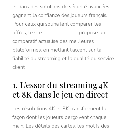
et dans des solutions de sécurité avancées
gagnent la confiance des joueurs français.
Pour ceux qui souhaitent comparer les
offres, le site
casino en ligne
propose un
comparatif actualisé des meilleures
plateformes, en mettant l’accent sur la
fiabilité du streaming et la qualité du service
client.
1. L’essor du streaming 4K
et 8K dans le jeu en direct
Les résolutions 4K et 8K transforment la
façon dont les joueurs perçoivent chaque
main. Les détails des cartes, les motifs des