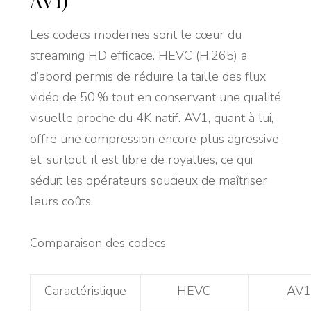
AV1)
Les codecs modernes sont le cœur du
streaming HD efficace. HEVC (H.265) a
d’abord permis de réduire la taille des flux
vidéo de 50 % tout en conservant une qualité
visuelle proche du 4K natif. AV1, quant à lui,
offre une compression encore plus agressive
et, surtout, il est libre de royalties, ce qui
séduit les opérateurs soucieux de maîtriser
leurs coûts.
Comparaison des codecs
Caractéristique
HEVC
AV