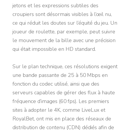
jetons et les expressions subtiles des
croupiers sont désormais visibles à l’œil nu,
ce qui réduit les doutes sur l’équité du jeu. Un
joueur de roulette, par exemple, peut suivre
le mouvement de la bille avec une précision
qui était impossible en HD standard.
Sur le plan technique, ces résolutions exigent
une bande passante de 25 à 50 Mbps en
fonction du codec utilisé, ainsi que des
serveurs capables de gérer des flux à haute
fréquence d’images (60 fps). Les premiers
sites à adopter le 4K, comme LiveLux et
RoyalBet, ont mis en place des réseaux de
distribution de contenu (CDN) dédiés afin de