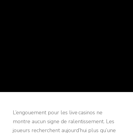
L’engouement pour les live casinos ne
montre aucun signe de ralentissement. Les
joueurs recherchent aujourd’hui plus qu’une