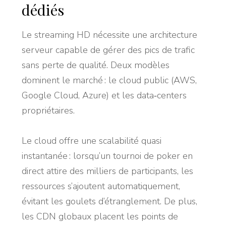
dédiés
Le streaming HD nécessite une architecture
serveur capable de gérer des pics de trafic
sans perte de qualité. Deux modèles
dominent le marché : le cloud public (AWS,
Google Cloud, Azure) et les data‑centers
propriétaires.
Le cloud offre une scalabilité quasi
instantanée : lorsqu’un tournoi de poker en
direct attire des milliers de participants, les
ressources s’ajoutent automatiquement,
évitant les goulets d’étranglement. De plus,
les CDN globaux placent les points de