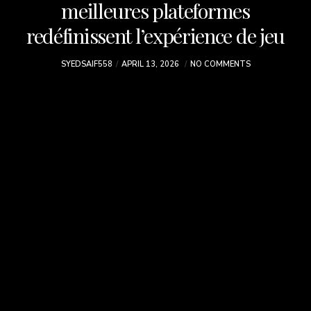
meilleures plateformes
redéfinissent l’expérience de jeu
SYEDSAIF558
APRIL 13, 2026
NO COMMENTS