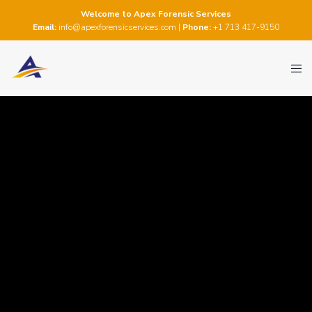
Welcome to Apex Forensic Services
Email:
info@apexforensicservices.com
|
Phone:
+1 713 417-9150