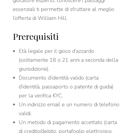
giocatore esperto, conoscere i passaggi
essenziali ti permette di sfruttare al meglio
l’offerta di William Hill.
Prerequisiti
Età legale per il gioco d’azzardo
(solitamente 18 o 21 anni a seconda della
giurisdizione).
Documento d’identità valido (carta
d’identità, passaporto o patente di guida)
per la verifica KYC.
Un indirizzo email e un numero di telefono
validi.
Un metodo di pagamento accettato (carta
di credito/debito, portafoglio elettronico,