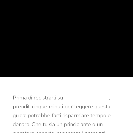
Prima di registrarti su
William Hill casino
,
prenditi cinque minuti per leggere questa
guida: potrebbe farti risparmiare tempo e
denaro. Che tu sia un principiante o un