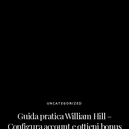
UNCATEGORIZED
Guida pratica William Hill –
Configura account e ottieni bonus