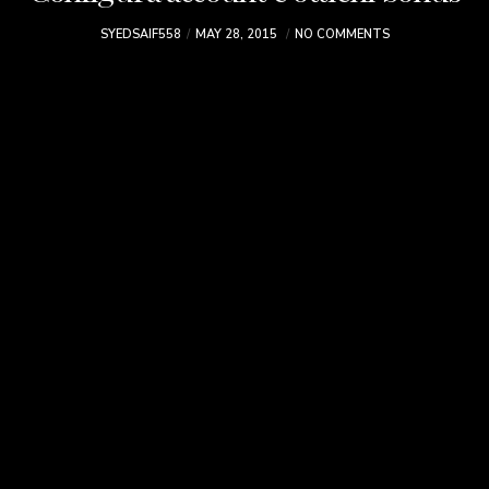
SYEDSAIF558
MAY 28, 2015
NO COMMENTS