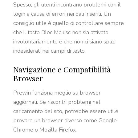
Spesso, gli utenti incontrano problemi con il
login a causa di errori nei dati inseriti. Un
consiglio utile è quello di controllare sempre
che il tasto Bloc Maiusc non sia attivato
involontariamente e che non ci siano spazi
indesiderati nei campi di testo.
Navigazione e Compatibilità
Browser
Prewin funziona meglio su browser
aggiornati. Se riscontri problemi nel
caricamento del sito, potrebbe essere utile
provare un browser diverso come Google
Chrome o Mozilla Firefox.