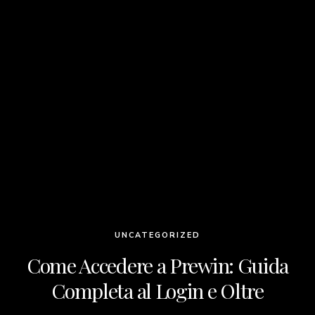
UNCATEGORIZED
Come Accedere a Prewin: Guida
Completa al Login e Oltre