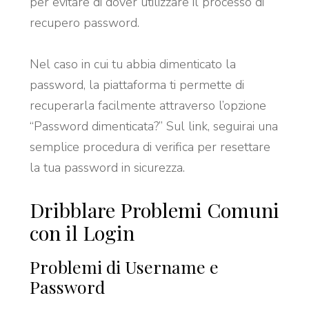
per evitare di dover utilizzare il processo di
recupero password.
Nel caso in cui tu abbia dimenticato la
password, la piattaforma ti permette di
recuperarla facilmente attraverso l’opzione
“Password dimenticata?” Sul link, seguirai una
semplice procedura di verifica per resettare
la tua password in sicurezza.
Dribblare Problemi Comuni
con il Login
Problemi di Username e
Password