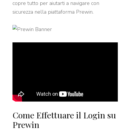
copre tutto per aiutarti a navigare con
sicurezza nella piattaforma Prewin.
Come Effettuare il Login su
Prewin