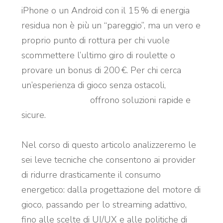
iPhone o un Android con il 15 % di energia
residua non è più un “pareggio”, ma un vero e
proprio punto di rottura per chi vuole
scommettere l’ultimo giro di roulette o
provare un bonus di 200 €. Per chi cerca
un’esperienza di gioco senza ostacoli,
casino
senza documenti
offrono soluzioni rapide e
sicure.
Nel corso di questo articolo analizzeremo le
sei leve tecniche che consentono ai provider
di ridurre drasticamente il consumo
energetico: dalla progettazione del motore di
gioco, passando per lo streaming adattivo,
fino alle scelte di UI/UX e alle politiche di