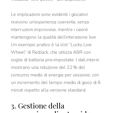
Le implicazioni sono evidenti: i giocatori
ricevono un’esperienza coerente, senza
interruzioni improvvise, mentre i casinò
mantengono la qualità dell’interazione live.
Un esempio pratico è la slot “Lucky Live
Wheel” di RedJack, che utilizza ABR con
soglie di batteria pre‑impostate. I dati interni
mostrano una riduzione del 22 % del
consumo medio di energia per sessione, con
un incremento del tempo medio di gioco di 8
minuti rispetto alla versione standard.
3. Gestione della