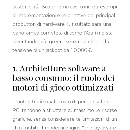
sostenibilità. Scopriremo casi concreti, esempi
di implementazioni e le direttive dei principali
produttori di hardware. Il risultato sarà una
panoramica completa di come l’iGaming sta
diventando più “green” senza sacrificare la
tensione di un jackpot da 10 000 €.
1. Architetture software a
basso consumo: il ruolo dei
motori di gioco ottimizzati
I motori tradizionali, costruiti per console o
PC, tendono a sfruttare al massimo le risorse
grafiche, senza considerare le limitazioni di un
chip mobile. I moderni engine “energy‑aware”