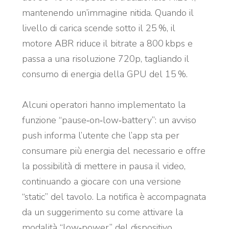
mantenendo un’immagine nitida. Quando il
livello di carica scende sotto il 25 %, il
motore ABR riduce il bitrate a 800 kbps e
passa a una risoluzione 720p, tagliando il
consumo di energia della GPU del 15 %.
Alcuni operatori hanno implementato la
funzione “pause‑on‑low‑battery”: un avviso
push informa l’utente che l’app sta per
consumare più energia del necessario e offre
la possibilità di mettere in pausa il video,
continuando a giocare con una versione
“static” del tavolo. La notifica è accompagnata
da un suggerimento su come attivare la
modalità “low‑power” del dispositivo.