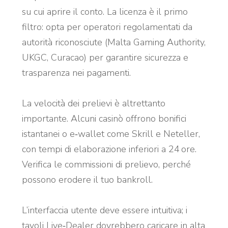
su cui aprire il conto. La licenza è il primo
filtro: opta per operatori regolamentati da
autorità riconosciute (Malta Gaming Authority,
UKGC, Curacao) per garantire sicurezza e
trasparenza nei pagamenti.
La velocità dei prelievi è altrettanto
importante. Alcuni casinò offrono bonifici
istantanei o e‑wallet come Skrill e Neteller,
con tempi di elaborazione inferiori a 24 ore.
Verifica le commissioni di prelievo, perché
possono erodere il tuo bankroll.
L’interfaccia utente deve essere intuitiva; i
tavoli Live‑Dealer dovrebbero caricare in alta