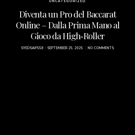
UNCATEGORIZED
Diventa un Pro del Baccarat
Online – Dalla Prima Mano al
Gioco da High‑Roller
SYEDSAIF558
SEPTEMBER 25, 2025
NO COMMENTS