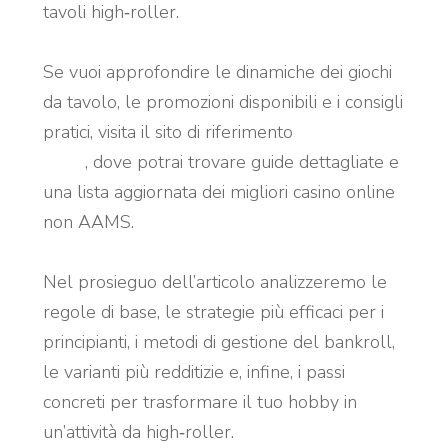
tavoli high‑roller.
Se vuoi approfondire le dinamiche dei giochi
da tavolo, le promozioni disponibili e i consigli
pratici, visita il sito di riferimento
casino non
aams
, dove potrai trovare guide dettagliate e
una lista aggiornata dei migliori casino online
non AAMS.
Nel prosieguo dell’articolo analizzeremo le
regole di base, le strategie più efficaci per i
principianti, i metodi di gestione del bankroll,
le varianti più redditizie e, infine, i passi
concreti per trasformare il tuo hobby in
un’attività da high‑roller.