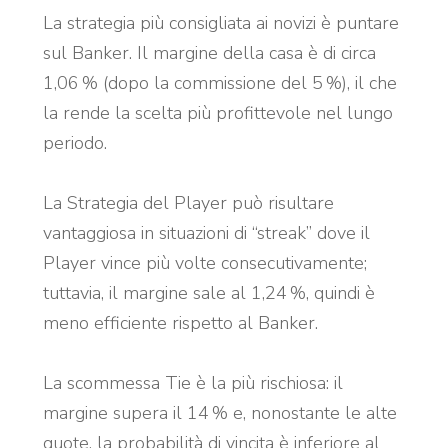
La strategia più consigliata ai novizi è puntare
sul Banker. Il margine della casa è di circa
1,06 % (dopo la commissione del 5 %), il che
la rende la scelta più profittevole nel lungo
periodo.
La Strategia del Player può risultare
vantaggiosa in situazioni di “streak” dove il
Player vince più volte consecutivamente;
tuttavia, il margine sale al 1,24 %, quindi è
meno efficiente rispetto al Banker.
La scommessa Tie è la più rischiosa: il
margine supera il 14 % e, nonostante le alte
quote, la probabilità di vincita è inferiore al