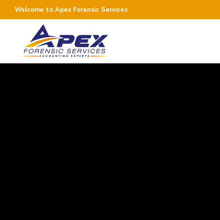
Welcome to Apex Forensic Services