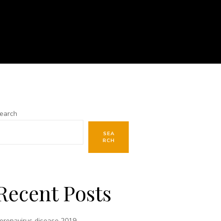
earch
SEA
RCH
Recent Posts
oronavirus disease 2019