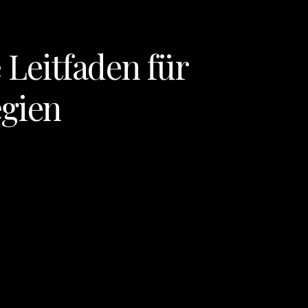
 Leitfaden für
egien