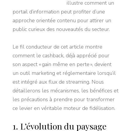
https://lespetitsradis.fr/
illustre comment un
portail d’information peut profiter d’une
approche orientée contenu pour attirer un
public curieux des nouveautés du secteur.
Le fil conducteur de cet article montre
comment le cashback, déjà apprécié pour
son aspect « gain même en perte », devient
un outil marketing et réglementaire lorsqu’il
est intégré aux flux de streaming. Nous
détaillerons les mécanismes, les bénéfices et
les précautions à prendre pour transformer
ce levier en véritable moteur de fidélisation.
1. L’évolution du paysage