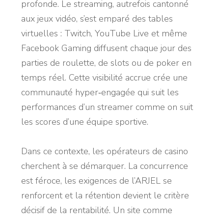
profonde. Le streaming, autrefois cantonné
aux jeux vidéo, s’est emparé des tables
virtuelles : Twitch, YouTube Live et même
Facebook Gaming diffusent chaque jour des
parties de roulette, de slots ou de poker en
temps réel. Cette visibilité accrue crée une
communauté hyper‑engagée qui suit les
performances d’un streamer comme on suit
les scores d’une équipe sportive.
Dans ce contexte, les opérateurs de casino
cherchent à se démarquer. La concurrence
est féroce, les exigences de l’ARJEL se
renforcent et la rétention devient le critère
décisif de la rentabilité. Un site comme