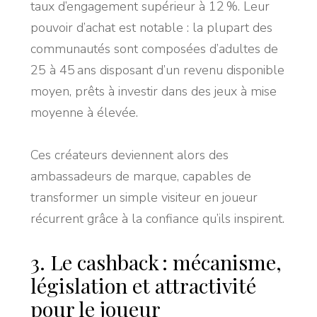
taux d’engagement supérieur à 12 %. Leur
pouvoir d’achat est notable : la plupart des
communautés sont composées d’adultes de
25 à 45 ans disposant d’un revenu disponible
moyen, prêts à investir dans des jeux à mise
moyenne à élevée.
Ces créateurs deviennent alors des
ambassadeurs de marque, capables de
transformer un simple visiteur en joueur
récurrent grâce à la confiance qu’ils inspirent.
3. Le cashback : mécanisme,
législation et attractivité
pour le joueur