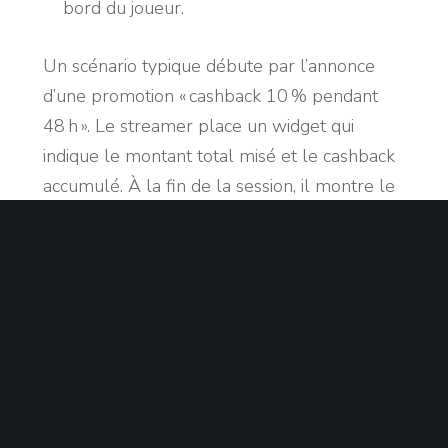
bord du joueur.
Un scénario typique débute par l’annonce
d’une promotion « cashback 10 % pendant
48 h ». Le streamer place un widget qui
indique le montant total misé et le cashback
accumulé. À la fin de la session, il montre le
solde crédité, renforçant ainsi la crédibilité de
l’offre.
Cette méthode augmente le taux de
conversion de 25 % en moyenne et prolonge
la durée moyenne des sessions de jeu de
12 minutes, selon les données internes de
plusieurs plateformes de streaming.