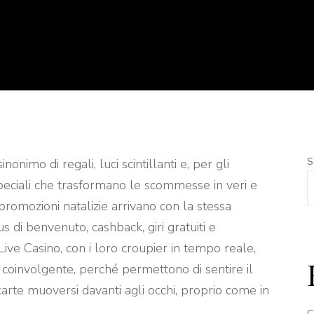
S
nonimo di regali, luci scintillanti e, per gli
 speciali che trasformano le scommesse in veri e
 promozioni natalizie arrivano con la stessa
 di benvenuto, cashback, giri gratuiti e
ive Casino, con i loro croupier in tempo reale,
 coinvolgente, perché permettono di sentire il
carte muoversi davanti agli occhi, proprio come in
C