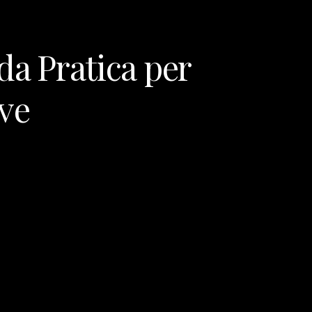
da Pratica per
ive