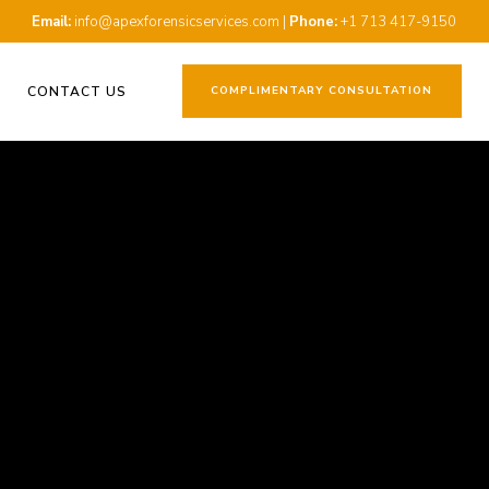
Email:
info@apexforensicservices.com
|
Phone:
+1 713 417-9150
S
CONTACT US
COMPLIMENTARY CONSULTATION