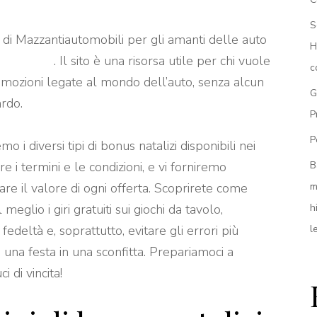
S
 di Mazzantiautomobili per gli amanti delle auto
H
mobili.it/
. Il sito è una risorsa utile per chi vuole
c
omozioni legate al mondo dell’auto, senza alcun
G
ardo.
P
P
o i diversi tipi di bonus natalizi disponibili nei
B
 i termini e le condizioni, e vi forniremo
m
re il valore di ogni offerta. Scoprirete come
h
 meglio i giri gratuiti sui giochi da tavolo,
l
deltà e, soprattutto, evitare gli errori più
na festa in una sconfitta. Prepariamoci a
i di vincita!