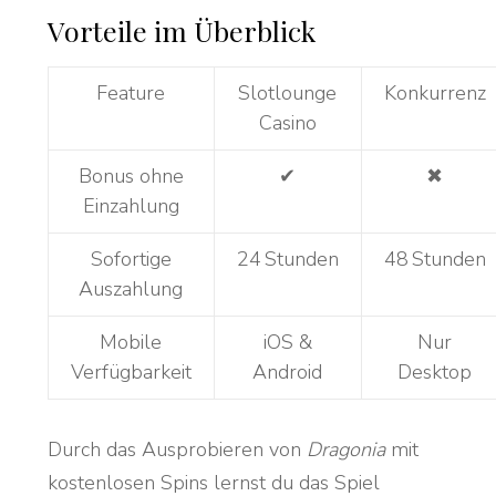
Vorteile im Überblick
Feature
Slotlounge
Konkurrenz
Casino
Bonus ohne
✔︎
✖︎
Einzahlung
Sofortige
24 Stunden
48 Stunden
Auszahlung
Mobile
iOS &
Nur
Verfügbarkeit
Android
Desktop
Durch das Ausprobieren von
Dragonia
mit
kostenlosen Spins lernst du das Spiel