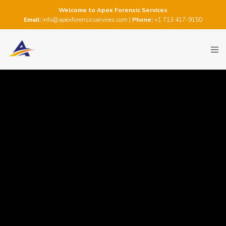
Welcome to Apex Forensic Services
Email:
info@apexforensicservices.com
|
Phone:
+1 713 417-9150