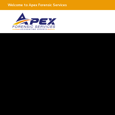
Welcome to Apex Forensic Services