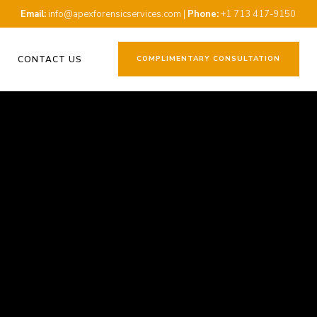
Email:
info@apexforensicservices.com
|
Phone:
+1 713 417-9150
S
CONTACT US
COMPLIMENTARY CONSULTATION