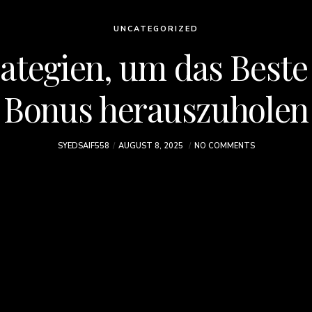
UNCATEGORIZED
rategien, um das Beste
Bonus herauszuholen
SYEDSAIF558
AUGUST 8, 2025
NO COMMENTS