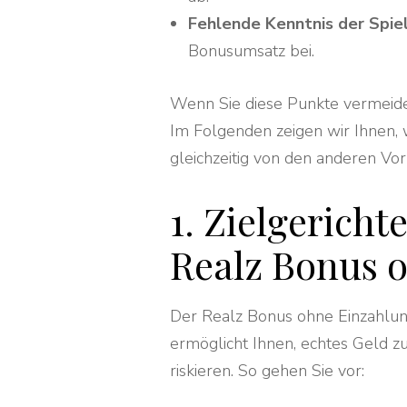
Fehlende Kenntnis der Spie
Bonusumsatz bei.
Wenn Sie diese Punkte vermeide
Im Folgenden zeigen wir Ihnen, 
gleichzeitig von den anderen Vor
1. Zielgericht
Realz Bonus 
Der Realz Bonus ohne Einzahlung 
ermöglicht Ihnen, echtes Geld z
riskieren. So gehen Sie vor: