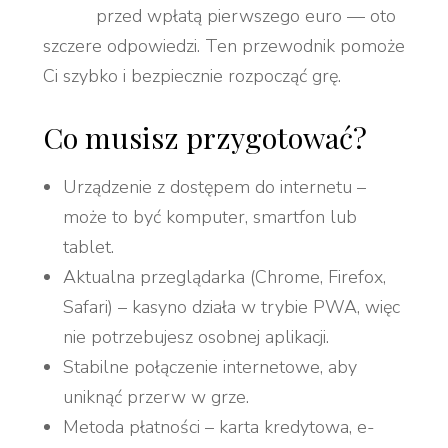
casino
przed wpłatą pierwszego euro — oto
szczere odpowiedzi. Ten przewodnik pomoże
Ci szybko i bezpiecznie rozpocząć grę.
Co musisz przygotować?
Urządzenie z dostępem do internetu –
może to być komputer, smartfon lub
tablet.
Aktualna przeglądarka (Chrome, Firefox,
Safari) – kasyno działa w trybie PWA, więc
nie potrzebujesz osobnej aplikacji.
Stabilne połączenie internetowe, aby
uniknąć przerw w grze.
Metoda płatności – karta kredytowa, e-