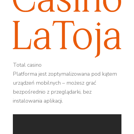
Total casino
Platforma jest zoptymalizowana pod kątem
urządzeń mobilnych – możesz grać
bezpośrednio z przeglądarki, bez
instalowania aplikacji.