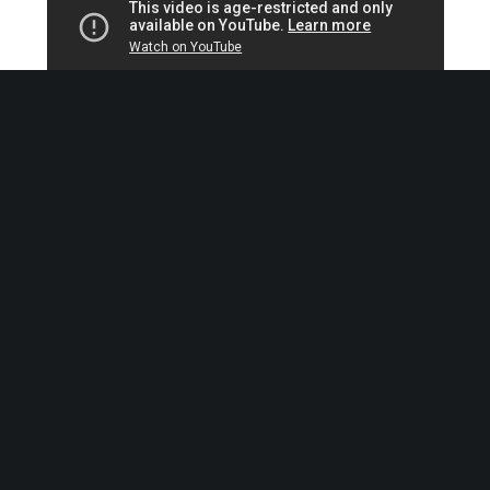
Oto porównanie dostępnych metod płatności:
Metoda
Min.
Czas
wpłata
wypłaty
Visa/Mastercard
20 zł
1-3 dni
robocze
Blik
10 zł
Natychmiast
Przelew
50 zł
2-5 dni
bankowy
robocze