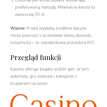
Dokonaj pierwszej wpłaty, wybierając
preferowaną metodę. Minimalna kwota to
zazwyczaj 20 zł.
Ważne:
Przed wypłatą środków kasyno
może poprosić o przesłanie skanu dowodu
tożsamości – to standardowa procedura KYC.
Przegląd funkcji
Kasyno oferuje bogaty wybór gier, w tym
automaty, gry stołowe i kategorie z
krupierem na żywo.