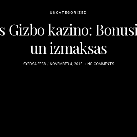
UNCATEGORIZED
s Gizbo kazino: Bonus
un izmaksas
SYEDSAIF558
NOVEMBER 4, 2016
NO COMMENTS