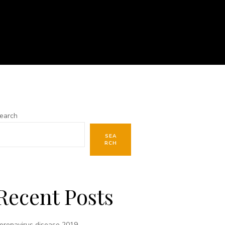
earch
SEA
RCH
Recent Posts
oronavirus disease 2019