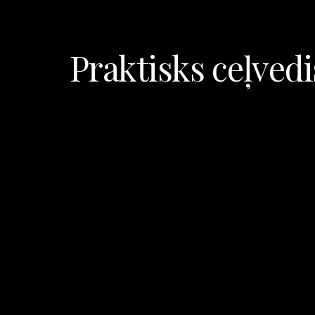
Praktisks ceļvedi