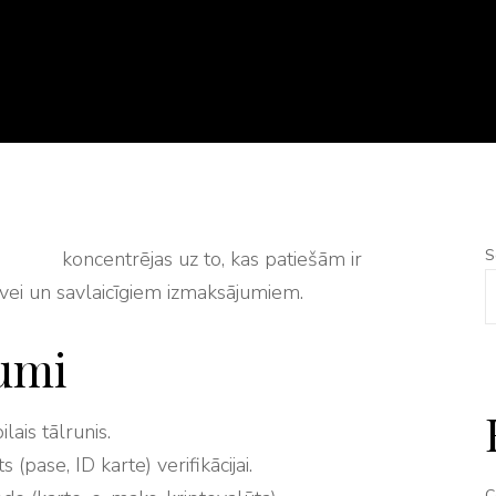
S
 casino
koncentrējas uz to, kas patiešām ir
uvei un savlaicīgiem izmaksājumiem.
jumi
ais tālrunis.
pase, ID karte) verifikācijai.
C