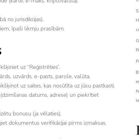
 (karte, e-maks, kriptovalūta).
S
 no jurisdikcijas).
H
em, īpaši likmju prasībām.
c
G
s
P
P
šķiniet uz “Reģistrēties”.
B
vārds, uzvārds, e-pasts, parole, valūta.
m
kšķinot uz saites, kas nosūtīta uz jūsu pastkasti.
h
 (dzimšanas datums, adrese) un piekrītiet
l
izētu bonusu (ja vēlaties).
iet dokumentus verifikācijai pirms izmaksas.