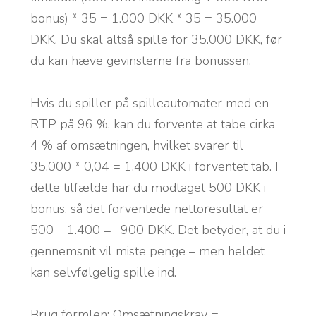
bonus) * 35 = 1.000 DKK * 35 = 35.000
DKK. Du skal altså spille for 35.000 DKK, før
du kan hæve gevinsterne fra bonussen.
Hvis du spiller på spilleautomater med en
RTP på 96 %, kan du forvente at tabe cirka
4 % af omsætningen, hvilket svarer til
35.000 * 0,04 = 1.400 DKK i forventet tab. I
dette tilfælde har du modtaget 500 DKK i
bonus, så det forventede nettoresultat er
500 – 1.400 = -900 DKK. Det betyder, at du i
gennemsnit vil miste penge – men heldet
kan selvfølgelig spille ind.
Brug formlen: Omsætningskrav =