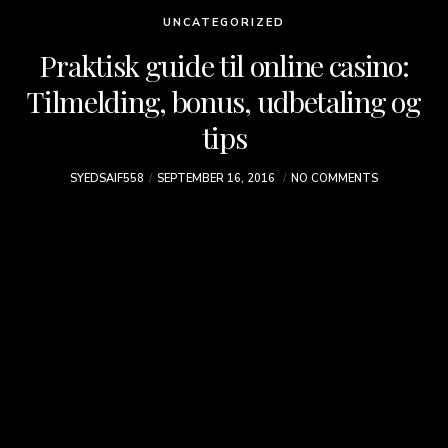
UNCATEGORIZED
Praktisk guide til online casino:
Tilmelding, bonus, udbetaling og
tips
SYEDSAIF558
SEPTEMBER 16, 2016
NO COMMENTS