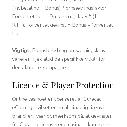
(Indbetaling + Bonus) * omsætningsfaktor.
Forventet tab = Omsætningskrav * (1 –
RTP). Forventet gevinst = Bonus – forventet
tab.
Vigtigt:
Bonusbeløb og omsætningskrav
varierer. Tjek altid de specifikke vilkår for
den aktuelle kampagne.
Licence & Player Protection
Online casinoet er licenseret af Curacao
eGaming, hvilket er en almindelig licens i
branchen. Vær opmærksom på, at gevinster
fra Curacao-licenserede casinoer kan være