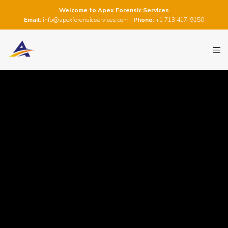
Welcome to Apex Forensic Services
Email:
info@apexforensicservices.com
|
Phone:
+1 713 417-9150