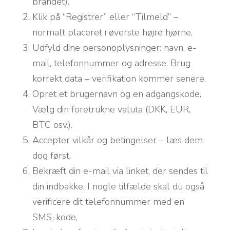
brandet).
Klik på “Registrer” eller “Tilmeld” –
normalt placeret i øverste højre hjørne.
Udfyld dine personoplysninger: navn, e-
mail, telefonnummer og adresse. Brug
korrekt data – verifikation kommer senere.
Opret et brugernavn og en adgangskode.
Vælg din foretrukne valuta (DKK, EUR,
BTC osv.).
Accepter vilkår og betingelser – læs dem
dog først.
Bekræft din e-mail via linket, der sendes til
din indbakke. I nogle tilfælde skal du også
verificere dit telefonnummer med en
SMS-kode.