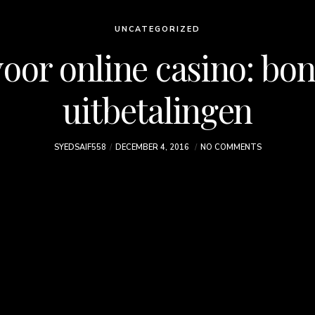
UNCATEGORIZED
voor online casino: bo
uitbetalingen
SYEDSAIF558
DECEMBER 4, 2016
NO COMMENTS