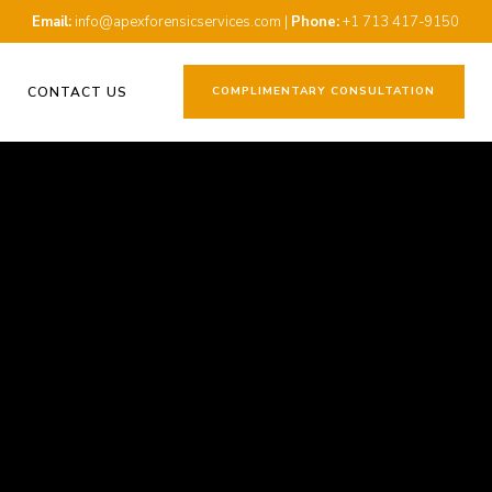
Email:
info@apexforensicservices.com
|
Phone:
+1 713 417-9150
S
CONTACT US
COMPLIMENTARY CONSULTATION