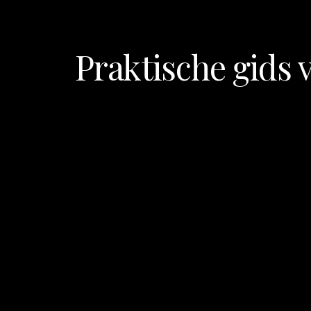
Praktische gids 