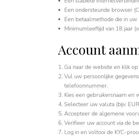
Een stabiele internetverbindin
Een ondersteunde browser (Chr
Een betaalmethode die in uw 
Minimumleeftijd van 18 jaar (o
Account aan
Ga naar de website en klik op 
Vul uw persoonlijke gegevens 
telefoonnummer.
Kies een gebruikersnaam en 
Selecteer uw valuta (bijv. EUR
Accepteer de algemene voorw
Verifieer uw account via de be
Log in en voltooi de KYC-proc