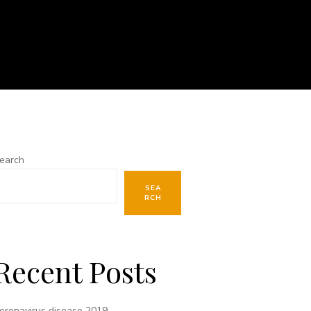
earch
SEA
RCH
Recent Posts
oronavirus disease 2019