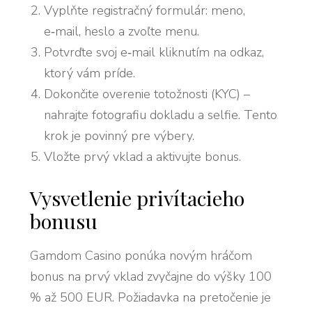
Vyplňte registračný formulár: meno,
e‑mail, heslo a zvoľte menu.
Potvrďte svoj e‑mail kliknutím na odkaz,
ktorý vám príde.
Dokončite overenie totožnosti (KYC) –
nahrajte fotografiu dokladu a selfie. Tento
krok je povinný pre výbery.
Vložte prvý vklad a aktivujte bonus.
Vysvetlenie privítacieho
bonusu
Gamdom Casino ponúka novým hráčom
bonus na prvý vklad zvyčajne do výšky 100
% až 500 EUR. Požiadavka na pretočenie je