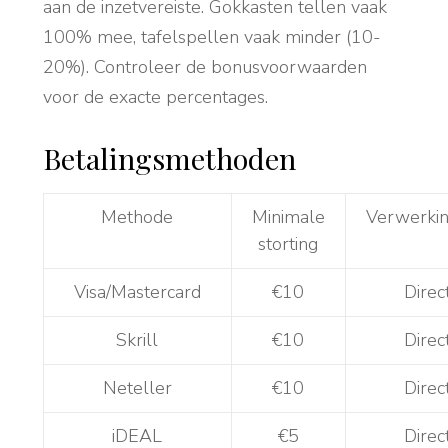
aan de inzetvereiste. Gokkasten tellen vaak
100% mee, tafelspellen vaak minder (10-
20%). Controleer de bonusvoorwaarden
voor de exacte percentages.
Betalingsmethoden
Methode
Minimale
Verwerking
storting
Visa/Mastercard
€10
Direc
Skrill
€10
Direc
Neteller
€10
Direc
iDEAL
€5
Direc