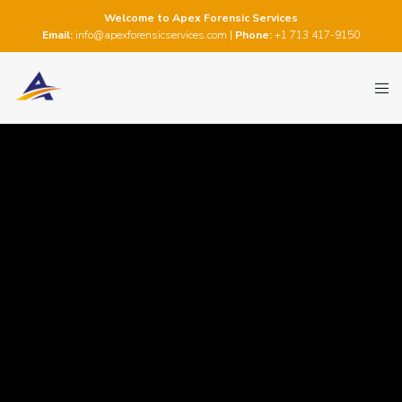
Welcome to Apex Forensic Services
Email:
info@apexforensicservices.com
|
Phone:
+1 713 417-9150