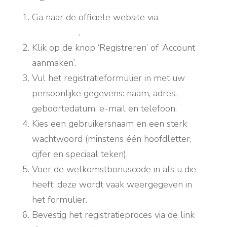
Ga naar de officiële website via
Novibet
bonus code
.
Klik op de knop ‘Registreren’ of ‘Account
aanmaken’.
Vul het registratieformulier in met uw
persoonlijke gegevens: naam, adres,
geboortedatum, e-mail en telefoon.
Kies een gebruikersnaam en een sterk
wachtwoord (minstens één hoofdletter,
cijfer en speciaal teken).
Voer de welkomstbonuscode in als u die
heeft; deze wordt vaak weergegeven in
het formulier.
Bevestig het registratieproces via de link