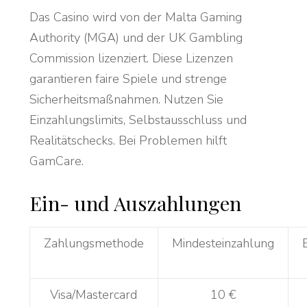
Das Casino wird von der Malta Gaming
Authority (MGA) und der UK Gambling
Commission lizenziert. Diese Lizenzen
garantieren faire Spiele und strenge
Sicherheitsmaßnahmen. Nutzen Sie
Einzahlungslimits, Selbstausschluss und
Realitätschecks. Bei Problemen hilft
GamCare.
Ein- und Auszahlungen
Zahlungsmethode
Mindesteinzahlung
Visa/Mastercard
10 €