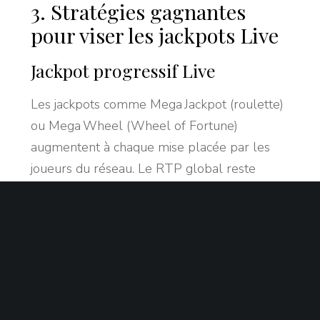
3. Stratégies gagnantes
pour viser les jackpots Live
Jackpot progressif Live
Les jackpots comme Mega Jackpot (roulette)
ou Mega Wheel (Wheel of Fortune)
augmentent à chaque mise placée par les
joueurs du réseau. Le RTP global reste
élevé (≈ 96 %), mais la part du jackpot
dépend du volume de jeu.
Jackpot aléatoire vs déclenché
Aléatoire
: le système sélectionne un
gagnant de façon totalement imprévisible,