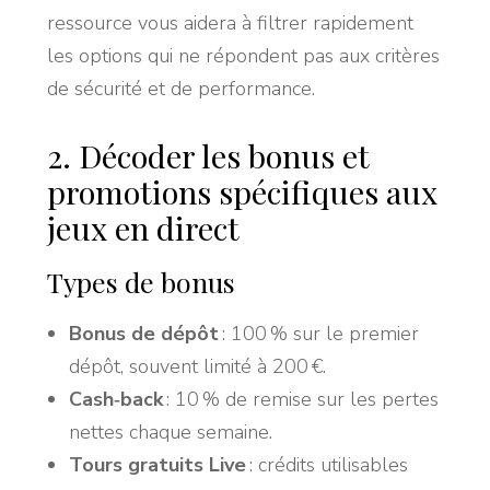
ressource vous aidera à filtrer rapidement
les options qui ne répondent pas aux critères
de sécurité et de performance.
2. Décoder les bonus et
promotions spécifiques aux
jeux en direct
Types de bonus
Bonus de dépôt
: 100 % sur le premier
dépôt, souvent limité à 200 €.
Cash‑back
: 10 % de remise sur les pertes
nettes chaque semaine.
Tours gratuits Live
: crédits utilisables