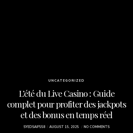
UNCATEGORIZED
L’été du Live Casino : Guide
complet pour profiter des jackpots
et des bonus en temps réel
SYEDSAIF558
AUGUST 15, 2025
NO COMMENTS