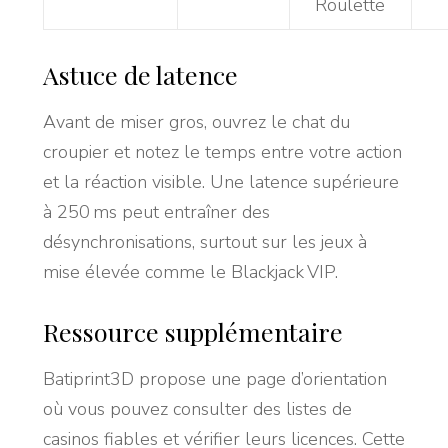
Roulette
Astuce de latence
Avant de miser gros, ouvrez le chat du
croupier et notez le temps entre votre action
et la réaction visible. Une latence supérieure
à 250 ms peut entraîner des
désynchronisations, surtout sur les jeux à
mise élevée comme le Blackjack VIP.
Ressource supplémentaire
Batiprint3D propose une page d’orientation
où vous pouvez consulter des listes de
casinos fiables et vérifier leurs licences. Cette