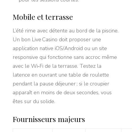
Mobile et terrasse
L’été rime avec détente au bord de la piscine.
Un bon Live Casino doit proposer une
application native iOS/Android ou un site
responsive qui fonctionne sans accroc même
avec le Wi‑Fi de la terrasse. Testez la
latence en ouvrant une table de roulette
pendant la pause déjeuner ; si le croupier
apparaît en moins de deux secondes, vous
êtes sur du solide.
Fournisseurs majeurs