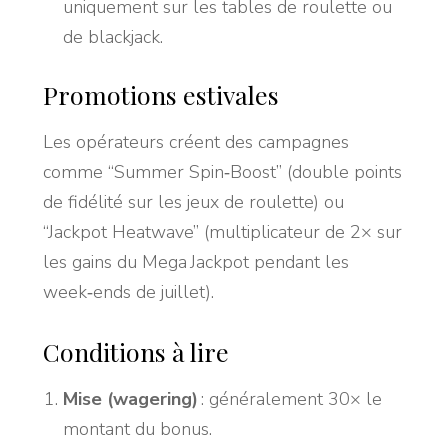
uniquement sur les tables de roulette ou
de blackjack.
Promotions estivales
Les opérateurs créent des campagnes
comme “Summer Spin‑Boost” (double points
de fidélité sur les jeux de roulette) ou
“Jackpot Heatwave” (multiplicateur de 2× sur
les gains du Mega Jackpot pendant les
week‑ends de juillet).
Conditions à lire
Mise (wagering)
: généralement 30× le
montant du bonus.