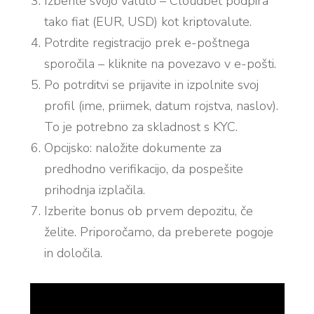
Izberite svojo valuto – Cloudbet podpira
tako fiat (EUR, USD) kot kriptovalute.
Potrdite registracijo prek e-poštnega
sporočila – kliknite na povezavo v e-pošti.
Po potrditvi se prijavite in izpolnite svoj
profil (ime, priimek, datum rojstva, naslov).
To je potrebno za skladnost s KYC.
Opcijsko: naložite dokumente za
predhodno verifikacijo, da pospešite
prihodnja izplačila.
Izberite bonus ob prvem depozitu, če
želite. Priporočamo, da preberete pogoje
in določila.