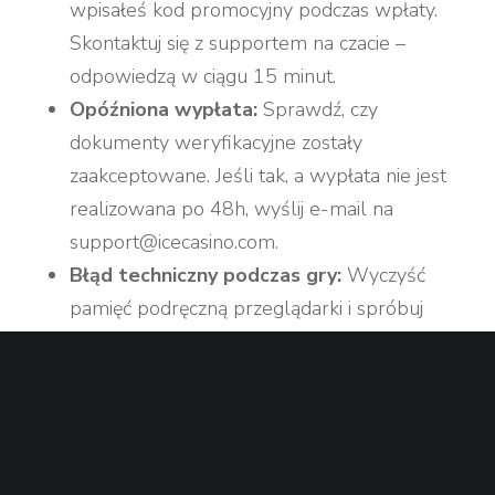
wpisałeś kod promocyjny podczas wpłaty.
Skontaktuj się z supportem na czacie –
odpowiedzą w ciągu 15 minut.
Opóźniona wypłata:
Sprawdź, czy
dokumenty weryfikacyjne zostały
zaakceptowane. Jeśli tak, a wypłata nie jest
realizowana po 48h, wyślij e-mail na
support@icecasino.com.
Błąd techniczny podczas gry:
Wyczyść
pamięć podręczną przeglądarki i spróbuj
ponownie. Jeśli problem nie ustąpi, zgłoś
go na czacie z opisem i zrzutem ekranu.
Zmiana danych osobowych:
Zaloguj się i
przejdź do ustawień konta. W przypadku
zmiany adresu zamieszkania skontaktuj się