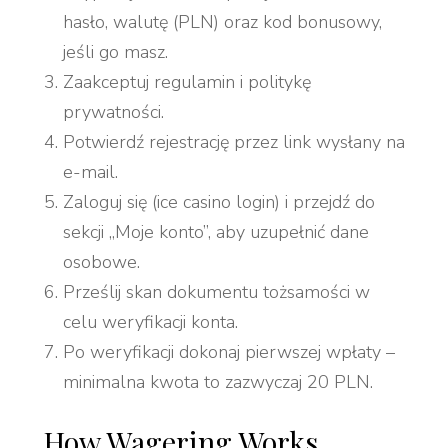
hasło, walutę (PLN) oraz kod bonusowy,
jeśli go masz.
Zaakceptuj regulamin i politykę
prywatności.
Potwierdź rejestrację przez link wysłany na
e-mail.
Zaloguj się (ice casino login) i przejdź do
sekcji „Moje konto”, aby uzupełnić dane
osobowe.
Prześlij skan dokumentu tożsamości w
celu weryfikacji konta.
Po weryfikacji dokonaj pierwszej wpłaty –
minimalna kwota to zazwyczaj 20 PLN.
How Wagering Works