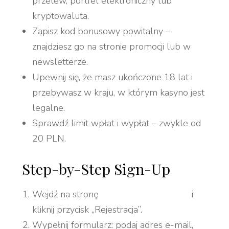
przelew, portfel elektroniczny lub
kryptowaluta.
Zapisz kod bonusowy powitalny –
znajdziesz go na stronie promocji lub w
newsletterze.
Upewnij się, że masz ukończone 18 lat i
przebywasz w kraju, w którym kasyno jest
legalne.
Sprawdź limit wpłat i wypłat – zwykle od
20 PLN.
Step-by-Step Sign-Up
Wejdź na stronę
Ice casino bonus code
i
kliknij przycisk „Rejestracja”.
Wypełnij formularz: podaj adres e-mail,