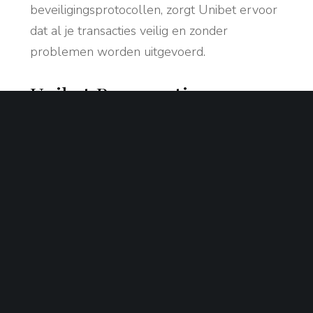
beveiligingsprotocollen, zorgt Unibet ervoor
dat al je transacties veilig en zonder
problemen worden uitgevoerd.
Unibet Bonusopties en
Promoties
Unibet Casino biedt een breed scala aan
bonussen en promoties voor nieuwe en
bestaande spelers. Nieuwe spelers kunnen
profiteren van een welkomstbonus die vaak
bestaat uit een combinatie van contant geld
en gratis spins, waardoor je start saldo een
flinke boost krijgt.