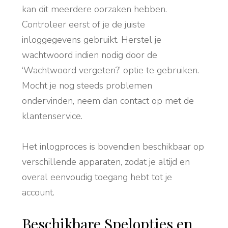
kan dit meerdere oorzaken hebben.
Controleer eerst of je de juiste
inloggegevens gebruikt. Herstel je
wachtwoord indien nodig door de
‘Wachtwoord vergeten?’ optie te gebruiken.
Mocht je nog steeds problemen
ondervinden, neem dan contact op met de
klantenservice.
Het inlogproces is bovendien beschikbaar op
verschillende apparaten, zodat je altijd en
overal eenvoudig toegang hebt tot je
account.
Beschikbare Spelopties en