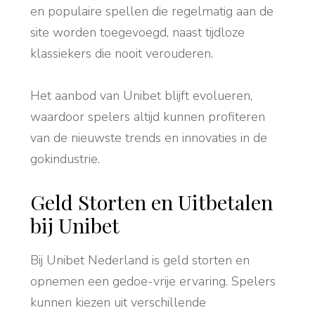
en populaire spellen die regelmatig aan de
site worden toegevoegd, naast tijdloze
klassiekers die nooit verouderen.
Het aanbod van Unibet blijft evolueren,
waardoor spelers altijd kunnen profiteren
van de nieuwste trends en innovaties in de
gokindustrie.
Geld Storten en Uitbetalen
bij Unibet
Bij Unibet Nederland is geld storten en
opnemen een gedoe-vrije ervaring. Spelers
kunnen kiezen uit verschillende