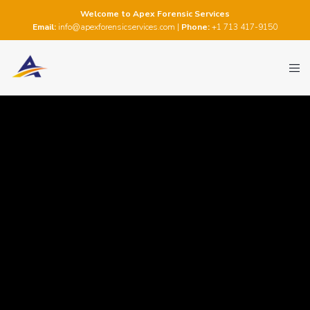
Welcome to Apex Forensic Services
Email:
info@apexforensicservices.com
|
Phone:
+1 713 417-9150