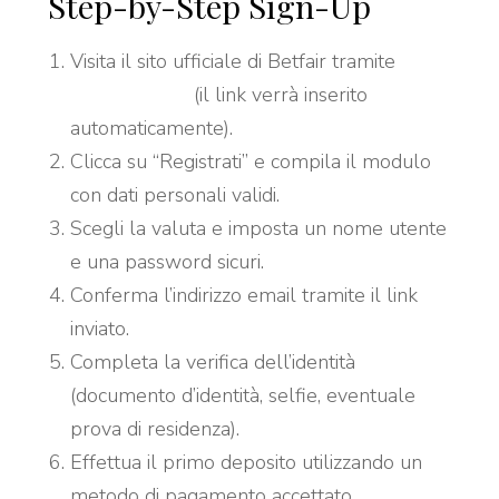
Step-by-Step Sign-Up
Visita il sito ufficiale di Betfair tramite
Betfair casino
(il link verrà inserito
automaticamente).
Clicca su “Registrati” e compila il modulo
con dati personali validi.
Scegli la valuta e imposta un nome utente
e una password sicuri.
Conferma l’indirizzo email tramite il link
inviato.
Completa la verifica dell’identità
(documento d’identità, selfie, eventuale
prova di residenza).
Effettua il primo deposito utilizzando un
metodo di pagamento accettato.