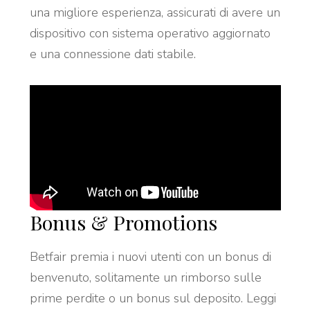
una migliore esperienza, assicurati di avere un
dispositivo con sistema operativo aggiornato
e una connessione dati stabile.
Bonus & Promotions
Betfair premia i nuovi utenti con un bonus di
benvenuto, solitamente un rimborso sulle
prime perdite o un bonus sul deposito. Leggi