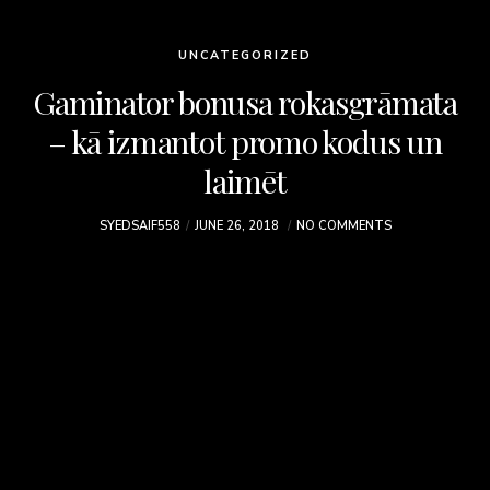
UNCATEGORIZED
Gaminator bonusa rokasgrāmata
– kā izmantot promo kodus un
laimēt
SYEDSAIF558
JUNE 26, 2018
NO COMMENTS