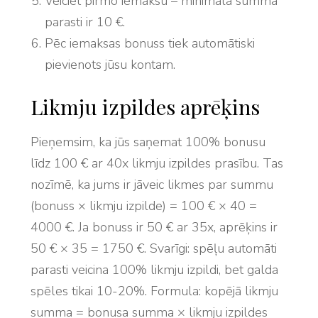
Veiciet pirmo iemaksu – minimālā summa
parasti ir 10 €.
Pēc iemaksas bonuss tiek automātiski
pievienots jūsu kontam.
Likmju izpildes aprēķins
Pieņemsim, ka jūs saņemat 100% bonusu
līdz 100 € ar 40x likmju izpildes prasību. Tas
nozīmē, ka jums ir jāveic likmes par summu
(bonuss × likmju izpilde) = 100 € × 40 =
4000 €. Ja bonuss ir 50 € ar 35x, aprēķins ir
50 € × 35 = 1750 €. Svarīgi: spēļu automāti
parasti veicina 100% likmju izpildi, bet galda
spēles tikai 10-20%. Formula: kopējā likmju
summa = bonusa summa × likmju izpildes