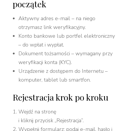
początek
Aktywny adres e-mail – na niego
otrzymasz link weryfikacyjny.
Konto bankowe lub portfel elektroniczny
– do wpłat i wypłat.
Dokument tożsamości – wymagany przy
weryfikacji konta (KYC).
Urządzenie z dostępem do Internetu –
komputer, tablet lub smartfon.
Rejestracja krok po kroku
Wejdź na stronę
Nv casino darmowe spiny
i kliknij przycisk „Rejestracja”.
Wypełnij formularz: podaj e-mail, hasło i