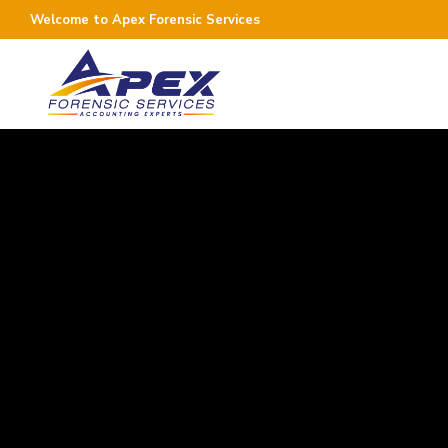
Welcome to Apex Forensic Services