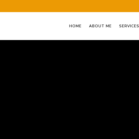
HOME
ABOUT ME
SERVICE