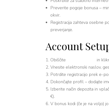
Poskrbite za stabilno internet
Preverite pogoje bonusa – mini
okvir.
Registracija zahteva osebne p
preverjanje.
Account Setu
Obiščite
Bitstarz promo
in klik
Vnesite elektronski naslov, ges
Potrdite registracijo prek e-
Dokončajte profil – dodajte ime
Izberite način depozita in vpl
€).
V bonus kodi (če je na voljo) j