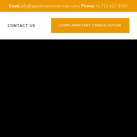
Email:
info@apexforensicservices.com
|
Phone:
+1 713 417-9150
S
CONTACT US
COMPLIMENTARY CONSULTATION