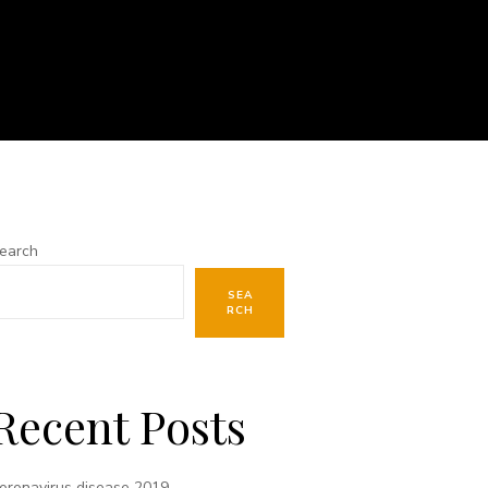
earch
SEA
RCH
Recent Posts
oronavirus disease 2019