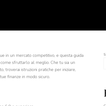
S
gue in un mercato competitivo, e questa guida
ome sfruttarlo al meglio. Che tu sia un
, troverai istruzioni pratiche per iniziare,
 tue finanze in modo sicuro.
C