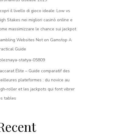
copri il livello di gioco ideale: Low vs
igh Stakes nei migliori casinò online e
ome massimizzare le chance sui jackpot
ambling Websites Not on Gamstop A
ractical Guide
oleznaya-statya-05809
accarat Élite – Guide comparatif des
eilleures plateformes : du novice au
igh‑roller et les jackpots qui font vibrer
es tables
Recent