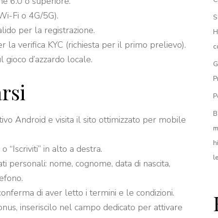
ne 6.0 o superiore.
Wi-Fi o 4G/5G).
S
lido per la registrazione.
H
 la verifica KYC (richiesta per il primo prelievo).
c
l gioco d’azzardo locale.
G
P
rsi
P
B
ivo Android e visita il sito ottimizzato per mobile
m
h
 “Iscriviti” in alto a destra.
l
ati personali: nome, cognome, data di nascita,
lefono.
nferma di aver letto i termini e le condizioni.
us, inseriscilo nel campo dedicato per attivare