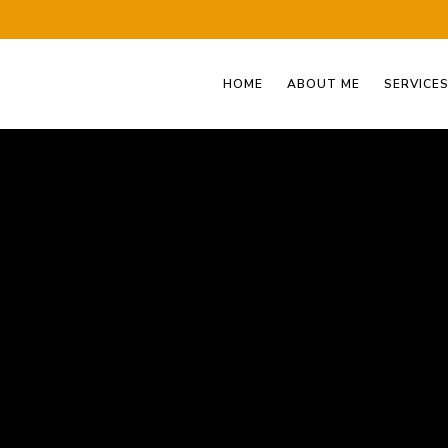
HOME
ABOUT ME
SERVICE