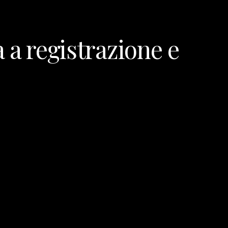
a registrazione e