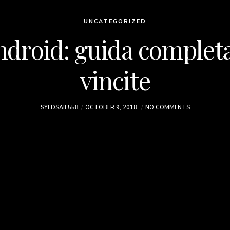
UNCATEGORIZED
droid: guida completa 
vincite
SYEDSAIF558
OCTOBER 9, 2018
NO COMMENTS