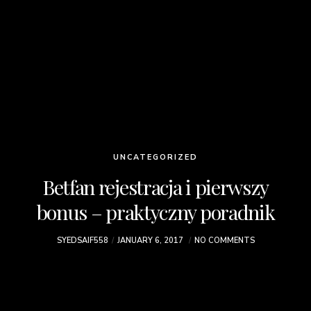
UNCATEGORIZED
Betfan rejestracja i pierwszy
bonus – praktyczny poradnik
SYEDSAIF558
JANUARY 6, 2017
NO COMMENTS